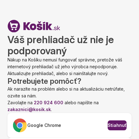
Váš prehliadač už nie je
podporovaný
Nákup na Košíku nemusí fungovať správne, pretože váš
internetový prehliadač už jeho výrobca nepodporuje.
Aktualizujte prehliadač, alebo si nainštalujte nový.
Potrebujete pomôcť?
Ak narazíte na problém alebo si na aktualizáciu netrúfate,
ozvite sa nám.
Zavolajte na
220 924 600
alebo napíšte na
zakaznici@kosik.sk
.
Google Chrome
Stiahnuť