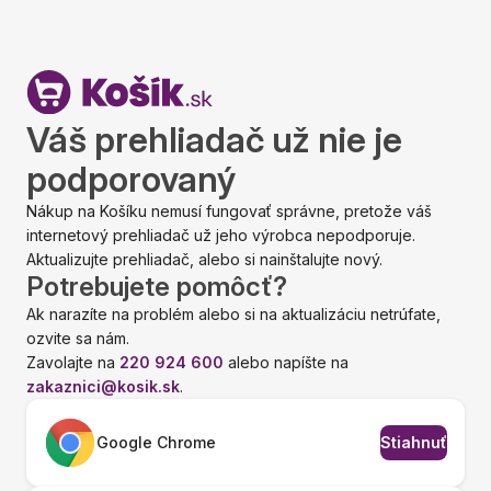
Váš prehliadač už nie je
podporovaný
Nákup na Košíku nemusí fungovať správne, pretože váš
internetový prehliadač už jeho výrobca nepodporuje.
Aktualizujte prehliadač, alebo si nainštalujte nový.
Potrebujete pomôcť?
Ak narazíte na problém alebo si na aktualizáciu netrúfate,
ozvite sa nám.
Zavolajte na
220 924 600
alebo napíšte na
zakaznici@kosik.sk
.
Google Chrome
Stiahnuť