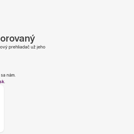
porovaný
ový prehliadač už jeho
 sa nám.
sk
.