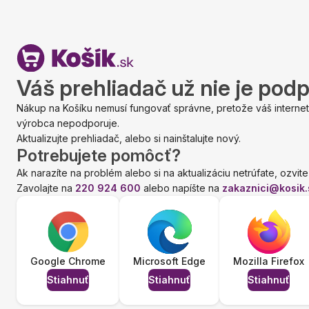
Váš prehliadač už nie je pod
Nákup na Košíku nemusí fungovať správne, pretože váš internet
výrobca nepodporuje.
Aktualizujte prehliadač, alebo si nainštalujte nový.
Potrebujete pomôcť?
Ak narazíte na problém alebo si na aktualizáciu netrúfate, ozvite
Zavolajte na
220 924 600
alebo napíšte na
zakaznici@kosik.
Google Chrome
Microsoft Edge
Mozilla Firefox
Stiahnuť
Stiahnuť
Stiahnuť