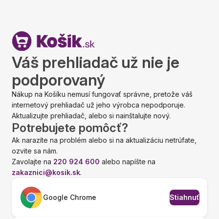
Váš prehliadač už nie je
podporovaný
Nákup na Košíku nemusí fungovať správne, pretože váš
internetový prehliadač už jeho výrobca nepodporuje.
Aktualizujte prehliadač, alebo si nainštalujte nový.
Potrebujete pomôcť?
Ak narazíte na problém alebo si na aktualizáciu netrúfate,
ozvite sa nám.
Zavolajte na
220 924 600
alebo napíšte na
zakaznici@kosik.sk
.
Google Chrome
Stiahnuť