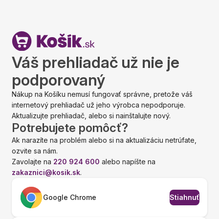
Váš prehliadač už nie je
podporovaný
Nákup na Košíku nemusí fungovať správne, pretože váš
internetový prehliadač už jeho výrobca nepodporuje.
Aktualizujte prehliadač, alebo si nainštalujte nový.
Potrebujete pomôcť?
Ak narazíte na problém alebo si na aktualizáciu netrúfate,
ozvite sa nám.
Zavolajte na
220 924 600
alebo napíšte na
zakaznici@kosik.sk
.
Google Chrome
Stiahnuť