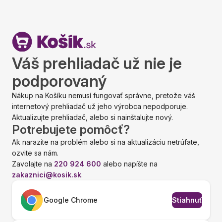
Váš prehliadač už nie je
podporovaný
Nákup na Košíku nemusí fungovať správne, pretože váš
internetový prehliadač už jeho výrobca nepodporuje.
Aktualizujte prehliadač, alebo si nainštalujte nový.
Potrebujete pomôcť?
Ak narazíte na problém alebo si na aktualizáciu netrúfate,
ozvite sa nám.
Zavolajte na
220 924 600
alebo napíšte na
zakaznici@kosik.sk
.
Google Chrome
Stiahnuť