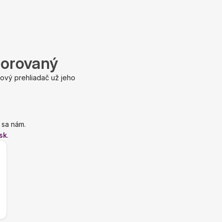
porovaný
ový prehliadač už jeho
 sa nám.
sk
.