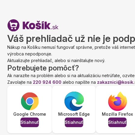
Váš prehliadač už nie je pod
Nákup na Košíku nemusí fungovať správne, pretože váš internet
výrobca nepodporuje.
Aktualizujte prehliadač, alebo si nainštalujte nový.
Potrebujete pomôcť?
Ak narazíte na problém alebo si na aktualizáciu netrúfate, ozvite
Zavolajte na
220 924 600
alebo napíšte na
zakaznici@kosik.
Google Chrome
Microsoft Edge
Mozilla Firefox
Stiahnuť
Stiahnuť
Stiahnuť