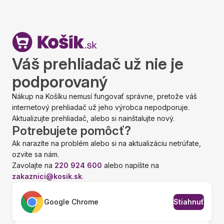
Váš prehliadač už nie je
podporovaný
Nákup na Košíku nemusí fungovať správne, pretože váš
internetový prehliadač už jeho výrobca nepodporuje.
Aktualizujte prehliadač, alebo si nainštalujte nový.
Potrebujete pomôcť?
Ak narazíte na problém alebo si na aktualizáciu netrúfate,
ozvite sa nám.
Zavolajte na
220 924 600
alebo napíšte na
zakaznici@kosik.sk
.
Google Chrome
Stiahnuť