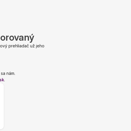
porovaný
ový prehliadač už jeho
 sa nám.
sk
.