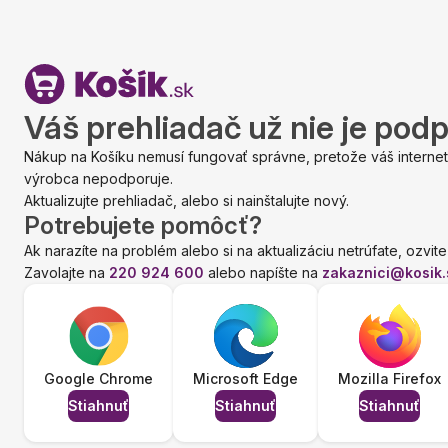
Váš prehliadač už nie je pod
Nákup na Košíku nemusí fungovať správne, pretože váš internet
výrobca nepodporuje.
Aktualizujte prehliadač, alebo si nainštalujte nový.
Potrebujete pomôcť?
Ak narazíte na problém alebo si na aktualizáciu netrúfate, ozvite
Zavolajte na
220 924 600
alebo napíšte na
zakaznici@kosik.
Google Chrome
Microsoft Edge
Mozilla Firefox
Stiahnuť
Stiahnuť
Stiahnuť