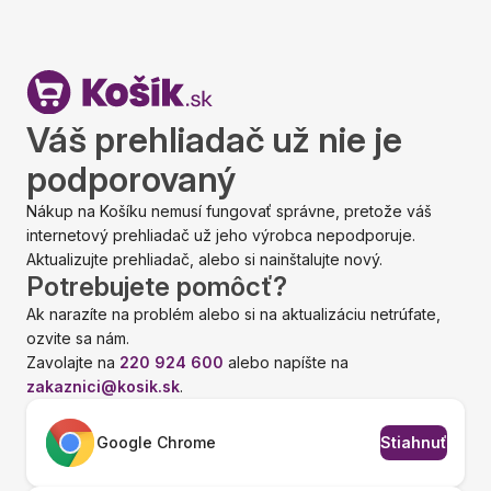
Váš prehliadač už nie je
podporovaný
Nákup na Košíku nemusí fungovať správne, pretože váš
internetový prehliadač už jeho výrobca nepodporuje.
Aktualizujte prehliadač, alebo si nainštalujte nový.
Potrebujete pomôcť?
Ak narazíte na problém alebo si na aktualizáciu netrúfate,
ozvite sa nám.
Zavolajte na
220 924 600
alebo napíšte na
zakaznici@kosik.sk
.
Google Chrome
Stiahnuť