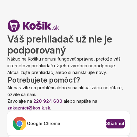
Váš prehliadač už nie je
podporovaný
Nákup na Košíku nemusí fungovať správne, pretože váš
internetový prehliadač už jeho výrobca nepodporuje.
Aktualizujte prehliadač, alebo si nainštalujte nový.
Potrebujete pomôcť?
Ak narazíte na problém alebo si na aktualizáciu netrúfate,
ozvite sa nám.
Zavolajte na
220 924 600
alebo napíšte na
zakaznici@kosik.sk
.
Google Chrome
Stiahnuť