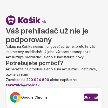
Váš prehliadač už nie je
podporovaný
Nákup na Košíku nemusí fungovať správne, pretože váš
internetový prehliadač už jeho výrobca nepodporuje.
Aktualizujte prehliadač, alebo si nainštalujte nový.
Potrebujete pomôcť?
Ak narazíte na problém alebo si na aktualizáciu netrúfate,
ozvite sa nám.
Zavolajte na
220 924 600
alebo napíšte na
zakaznici@kosik.sk
.
Google Chrome
Stiahnuť