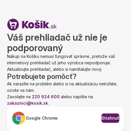
Váš prehliadač už nie je
podporovaný
Nákup na Košíku nemusí fungovať správne, pretože váš
internetový prehliadač už jeho výrobca nepodporuje.
Aktualizujte prehliadač, alebo si nainštalujte nový.
Potrebujete pomôcť?
Ak narazíte na problém alebo si na aktualizáciu netrúfate,
ozvite sa nám.
Zavolajte na
220 924 600
alebo napíšte na
zakaznici@kosik.sk
.
Google Chrome
Stiahnuť