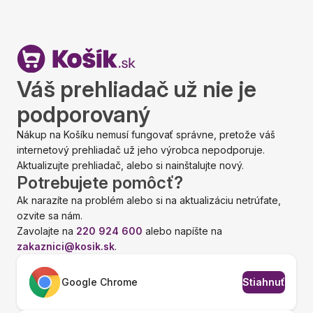
Váš prehliadač už nie je
podporovaný
Nákup na Košíku nemusí fungovať správne, pretože váš
internetový prehliadač už jeho výrobca nepodporuje.
Aktualizujte prehliadač, alebo si nainštalujte nový.
Potrebujete pomôcť?
Ak narazíte na problém alebo si na aktualizáciu netrúfate,
ozvite sa nám.
Zavolajte na
220 924 600
alebo napíšte na
zakaznici@kosik.sk
.
Google Chrome
Stiahnuť