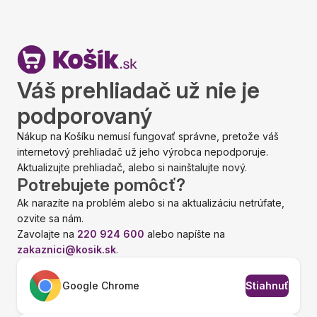
Váš prehliadač už nie je
podporovaný
Nákup na Košíku nemusí fungovať správne, pretože váš
internetový prehliadač už jeho výrobca nepodporuje.
Aktualizujte prehliadač, alebo si nainštalujte nový.
Potrebujete pomôcť?
Ak narazíte na problém alebo si na aktualizáciu netrúfate,
ozvite sa nám.
Zavolajte na
220 924 600
alebo napíšte na
zakaznici@kosik.sk
.
Google Chrome
Stiahnuť