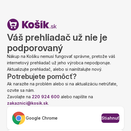
Váš prehliadač už nie je
podporovaný
Nákup na Košíku nemusí fungovať správne, pretože váš
internetový prehliadač už jeho výrobca nepodporuje.
Aktualizujte prehliadač, alebo si nainštalujte nový.
Potrebujete pomôcť?
Ak narazíte na problém alebo si na aktualizáciu netrúfate,
ozvite sa nám.
Zavolajte na
220 924 600
alebo napíšte na
zakaznici@kosik.sk
.
Google Chrome
Stiahnuť