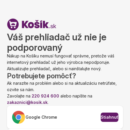
Váš prehliadač už nie je
podporovaný
Nákup na Košíku nemusí fungovať správne, pretože váš
internetový prehliadač už jeho výrobca nepodporuje.
Aktualizujte prehliadač, alebo si nainštalujte nový.
Potrebujete pomôcť?
Ak narazíte na problém alebo si na aktualizáciu netrúfate,
ozvite sa nám.
Zavolajte na
220 924 600
alebo napíšte na
zakaznici@kosik.sk
.
Google Chrome
Stiahnuť