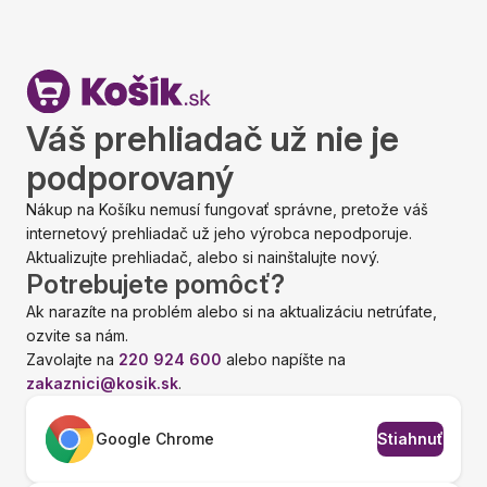
Váš prehliadač už nie je
podporovaný
Nákup na Košíku nemusí fungovať správne, pretože váš
internetový prehliadač už jeho výrobca nepodporuje.
Aktualizujte prehliadač, alebo si nainštalujte nový.
Potrebujete pomôcť?
Ak narazíte na problém alebo si na aktualizáciu netrúfate,
ozvite sa nám.
Zavolajte na
220 924 600
alebo napíšte na
zakaznici@kosik.sk
.
Google Chrome
Stiahnuť