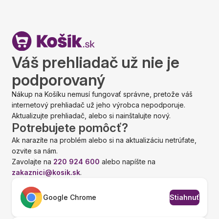
Váš prehliadač už nie je
podporovaný
Nákup na Košíku nemusí fungovať správne, pretože váš
internetový prehliadač už jeho výrobca nepodporuje.
Aktualizujte prehliadač, alebo si nainštalujte nový.
Potrebujete pomôcť?
Ak narazíte na problém alebo si na aktualizáciu netrúfate,
ozvite sa nám.
Zavolajte na
220 924 600
alebo napíšte na
zakaznici@kosik.sk
.
Google Chrome
Stiahnuť