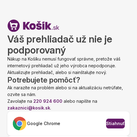
Váš prehliadač už nie je
podporovaný
Nákup na Košíku nemusí fungovať správne, pretože váš
internetový prehliadač už jeho výrobca nepodporuje.
Aktualizujte prehliadač, alebo si nainštalujte nový.
Potrebujete pomôcť?
Ak narazíte na problém alebo si na aktualizáciu netrúfate,
ozvite sa nám.
Zavolajte na
220 924 600
alebo napíšte na
zakaznici@kosik.sk
.
Google Chrome
Stiahnuť