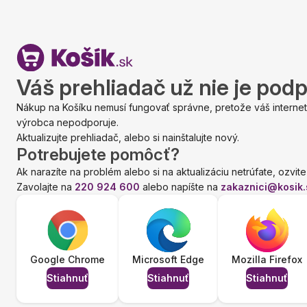
Váš prehliadač už nie je pod
Nákup na Košíku nemusí fungovať správne, pretože váš internet
výrobca nepodporuje.
Aktualizujte prehliadač, alebo si nainštalujte nový.
Potrebujete pomôcť?
Ak narazíte na problém alebo si na aktualizáciu netrúfate, ozvite
Zavolajte na
220 924 600
alebo napíšte na
zakaznici@kosik.
Google Chrome
Microsoft Edge
Mozilla Firefox
Stiahnuť
Stiahnuť
Stiahnuť