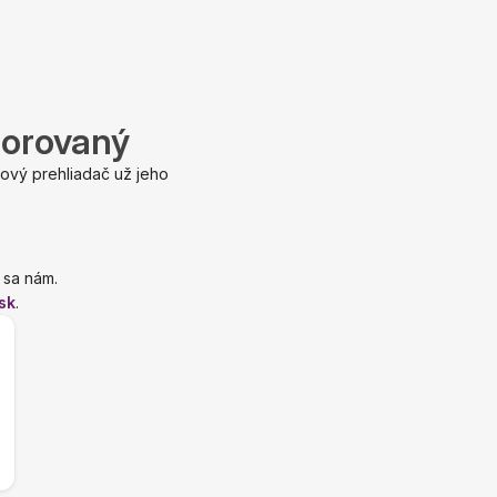
porovaný
ový prehliadač už jeho
 sa nám.
sk
.