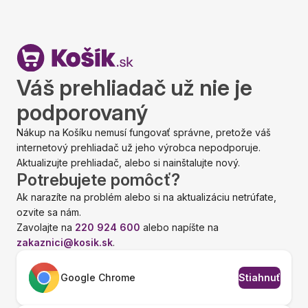
Váš prehliadač už nie je
podporovaný
Nákup na Košíku nemusí fungovať správne, pretože váš
internetový prehliadač už jeho výrobca nepodporuje.
Aktualizujte prehliadač, alebo si nainštalujte nový.
Potrebujete pomôcť?
Ak narazíte na problém alebo si na aktualizáciu netrúfate,
ozvite sa nám.
Zavolajte na
220 924 600
alebo napíšte na
zakaznici@kosik.sk
.
Google Chrome
Stiahnuť