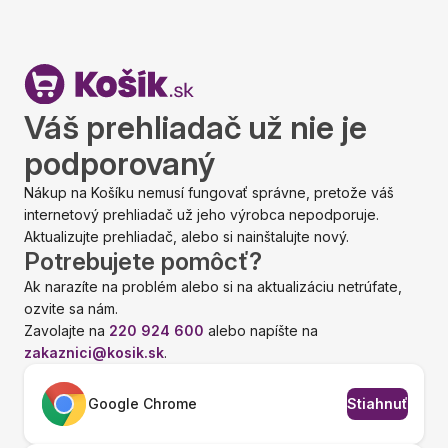
Váš prehliadač už nie je
podporovaný
Nákup na Košíku nemusí fungovať správne, pretože váš
internetový prehliadač už jeho výrobca nepodporuje.
Aktualizujte prehliadač, alebo si nainštalujte nový.
Potrebujete pomôcť?
Ak narazíte na problém alebo si na aktualizáciu netrúfate,
ozvite sa nám.
Zavolajte na
220 924 600
alebo napíšte na
zakaznici@kosik.sk
.
Google Chrome
Stiahnuť