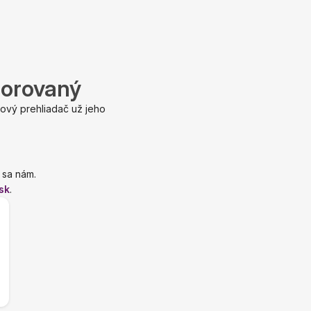
porovaný
ový prehliadač už jeho
 sa nám.
sk
.