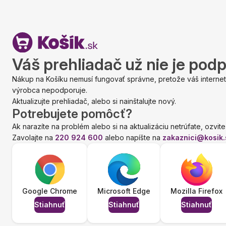
Váš prehliadač už nie je pod
Nákup na Košíku nemusí fungovať správne, pretože váš internet
výrobca nepodporuje.
Aktualizujte prehliadač, alebo si nainštalujte nový.
Potrebujete pomôcť?
Ak narazíte na problém alebo si na aktualizáciu netrúfate, ozvite
Zavolajte na
220 924 600
alebo napíšte na
zakaznici@kosik.
Google Chrome
Microsoft Edge
Mozilla Firefox
Stiahnuť
Stiahnuť
Stiahnuť