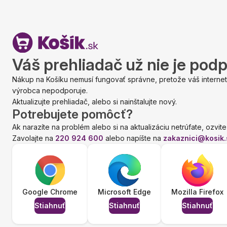
Váš prehliadač už nie je pod
Nákup na Košíku nemusí fungovať správne, pretože váš internet
výrobca nepodporuje.
Aktualizujte prehliadač, alebo si nainštalujte nový.
Potrebujete pomôcť?
Ak narazíte na problém alebo si na aktualizáciu netrúfate, ozvite
Zavolajte na
220 924 600
alebo napíšte na
zakaznici@kosik.
Google Chrome
Microsoft Edge
Mozilla Firefox
Stiahnuť
Stiahnuť
Stiahnuť