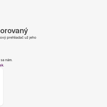
porovaný
ový prehliadač už jeho
 sa nám.
sk
.