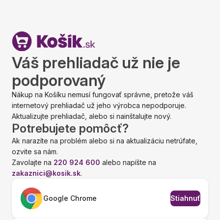
Váš prehliadač už nie je
podporovaný
Nákup na Košíku nemusí fungovať správne, pretože váš
internetový prehliadač už jeho výrobca nepodporuje.
Aktualizujte prehliadač, alebo si nainštalujte nový.
Potrebujete pomôcť?
Ak narazíte na problém alebo si na aktualizáciu netrúfate,
ozvite sa nám.
Zavolajte na
220 924 600
alebo napíšte na
zakaznici@kosik.sk
.
Google Chrome
Stiahnuť