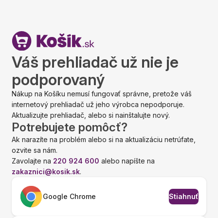
Váš prehliadač už nie je
podporovaný
Nákup na Košíku nemusí fungovať správne, pretože váš
internetový prehliadač už jeho výrobca nepodporuje.
Aktualizujte prehliadač, alebo si nainštalujte nový.
Potrebujete pomôcť?
Ak narazíte na problém alebo si na aktualizáciu netrúfate,
ozvite sa nám.
Zavolajte na
220 924 600
alebo napíšte na
zakaznici@kosik.sk
.
Google Chrome
Stiahnuť