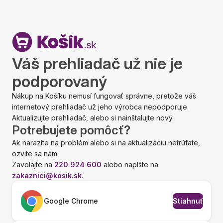
Váš prehliadač už nie je
podporovaný
Nákup na Košíku nemusí fungovať správne, pretože váš
internetový prehliadač už jeho výrobca nepodporuje.
Aktualizujte prehliadač, alebo si nainštalujte nový.
Potrebujete pomôcť?
Ak narazíte na problém alebo si na aktualizáciu netrúfate,
ozvite sa nám.
Zavolajte na
220 924 600
alebo napíšte na
zakaznici@kosik.sk
.
Google Chrome
Stiahnuť