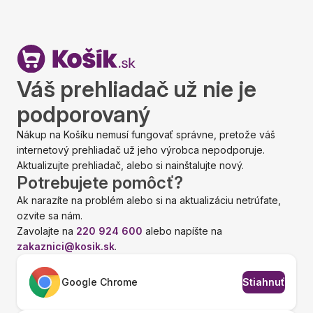
Váš prehliadač už nie je
podporovaný
Nákup na Košíku nemusí fungovať správne, pretože váš
internetový prehliadač už jeho výrobca nepodporuje.
Aktualizujte prehliadač, alebo si nainštalujte nový.
Potrebujete pomôcť?
Ak narazíte na problém alebo si na aktualizáciu netrúfate,
ozvite sa nám.
Zavolajte na
220 924 600
alebo napíšte na
zakaznici@kosik.sk
.
Google Chrome
Stiahnuť