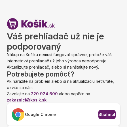
Váš prehliadač už nie je
podporovaný
Nákup na Košíku nemusí fungovať správne, pretože váš
internetový prehliadač už jeho výrobca nepodporuje.
Aktualizujte prehliadač, alebo si nainštalujte nový.
Potrebujete pomôcť?
Ak narazíte na problém alebo si na aktualizáciu netrúfate,
ozvite sa nám.
Zavolajte na
220 924 600
alebo napíšte na
zakaznici@kosik.sk
.
Google Chrome
Stiahnuť