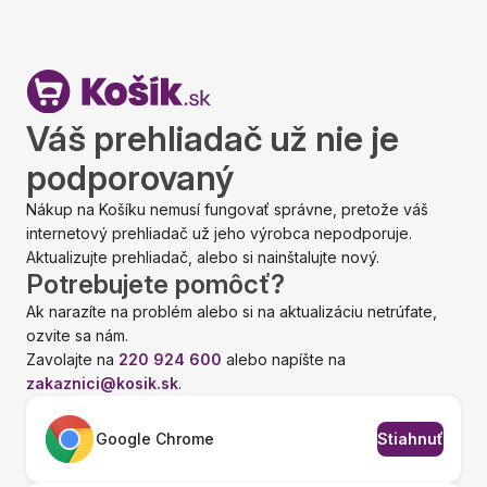
Váš prehliadač už nie je
podporovaný
Nákup na Košíku nemusí fungovať správne, pretože váš
internetový prehliadač už jeho výrobca nepodporuje.
Aktualizujte prehliadač, alebo si nainštalujte nový.
Potrebujete pomôcť?
Ak narazíte na problém alebo si na aktualizáciu netrúfate,
ozvite sa nám.
Zavolajte na
220 924 600
alebo napíšte na
zakaznici@kosik.sk
.
Google Chrome
Stiahnuť