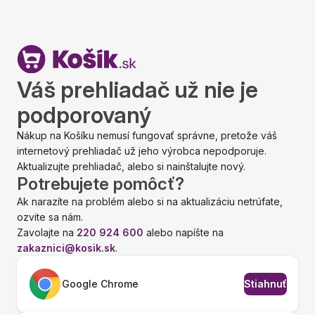
Váš prehliadač už nie je
podporovaný
Nákup na Košíku nemusí fungovať správne, pretože váš
internetový prehliadač už jeho výrobca nepodporuje.
Aktualizujte prehliadač, alebo si nainštalujte nový.
Potrebujete pomôcť?
Ak narazíte na problém alebo si na aktualizáciu netrúfate,
ozvite sa nám.
Zavolajte na
220 924 600
alebo napíšte na
zakaznici@kosik.sk
.
Google Chrome
Stiahnuť